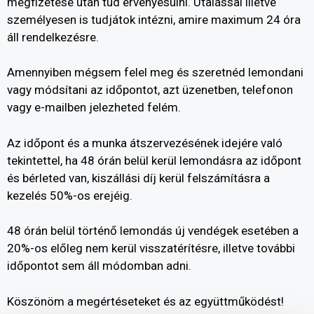
megfizetése után tud érvényesülni. Utalással illetve
személyesen is tudjátok intézni, amire maximum 24 óra
áll rendelkezésre.
Amennyiben mégsem felel meg és szeretnéd lemondani
vagy módsítani az időpontot, azt üzenetben, telefonon
vagy e-mailben jelezheted felém.
Az időpont és a munka átszervezésének idejére való
tekintettel, ha 48 órán belül kerül lemondásra az időpont
és bérleted van, kiszállási díj kerül felszámításra a
kezelés 50%-os erejéig.
48 órán belül történő lemondás új vendégek esetében a
20%-os előleg nem kerül visszatérítésre, illetve további
időpontot sem áll módomban adni.
Köszönöm a megértéseteket és az együttműködést!