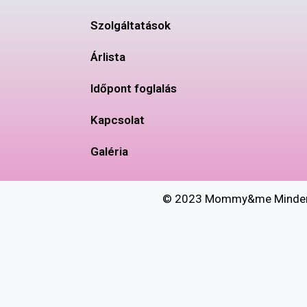
Szolgáltatások
Árlista
Időpont foglalás
Kapcsolat
Galéria
© 2023 Mommy&me Minden j