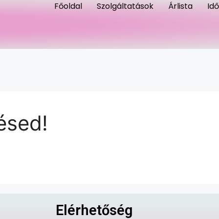
Főoldal
Szolgáltatások
Árlista
Id
ésed!
Elérhetőség