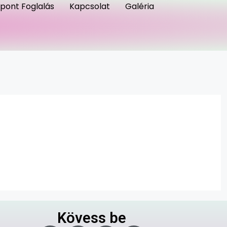
őpont Foglalás
Kapcsolat
Galéria
Kövess be