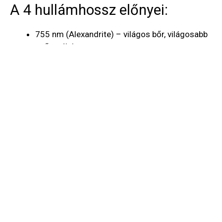
A 4 hullámhossz előnyei:
755 nm (Alexandrite) – világos bőr, világosabb
szőrszálak
808/810 nm (Diode) – a legáltalánosabb,
mélyen ható hullámhossz
940 nm – vastagabb, mélyebben ülő
szőrtüszők kezelésére
1064 nm (Nd:YAG) – sötétebb bőr, mély
szőrtüszők, érzékeny területek
👉 Ez a kombináció biztosítja, hogy több szőrtüszőt,
több növekedési fázisban tudjunk hatékonyan kezelni.
Hogyan működik az AI dióda
lézeres szőrtelenítés?