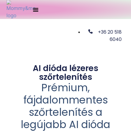
Időpont Foglalás
+36 20 518
6040
AI dióda lézeres
szőrtelenítés
Prémium,
fájdalommentes
szőrtelenítés a
legújabb AI dióda